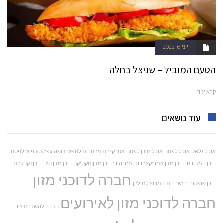
יוני 6, 2022
הטעם המוביל – שניצל בחלה
קרא עוד ←
עוד נושאים
אוכל גלאט
אוכל לפסח
אוכל מוכן לפסח
אטרקציות מיוחדות לנופש
בופה
גפילטע פיש לפסח
דוכן המבורגר
דוכן מזון אמריקאי
דוכן מזון הודי
דוכן מזון מקסיקני
דוכן מזון סיני
דוכן נקניקיות
חברה לדוכני מזון
דוכן פופקורן
הישרדות
המרוץ למיליון
חברה לדוכני מזון לאירועים
חברה להשכרת ציוד