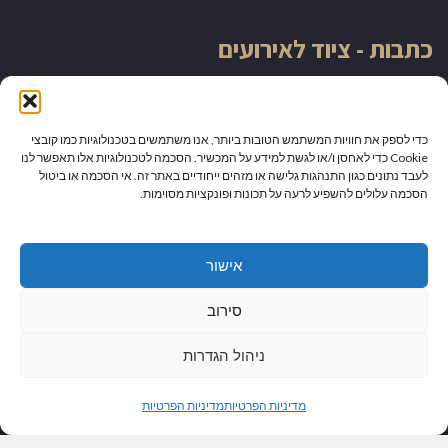
כתבות - ציוד לאירועים
השכרת ציוד לאירועים באשקלון
כדי לספק את חוויות המשתמש הטובות ביותר, אנו משתמשים בטכנולוגיות כמו קובצי
השכרת ציוד לאירועים באשדוד
Cookie כדי לאחסן ו/או לגשת למידע על המכשיר. הסכמה לטכנולוגיות אלו תאפשר לנו
לעבד נתונים כגון התנהגות גלישה או מזהים ייחודיים באתר זה. אי הסכמה או ביטול
הסכמה עלולים להשפיע לרעה על תכונות ופונקציות מסוימות.
דוכנים לאירועים גדולים
הטעם המוביל – שניצל בחלה
אישור
סירוב
השכרת ציוד לאירועים בדרום
ניהול הגדרות
גלילה
מדיניות הפרטיות
מדיניות הפרטיות
מדיניות הפרטיות
לראש
© כל הזכויות שמורות למדריך פעילויות גיבוש לעובדים - באופן כללי אתם יודעים שלא
לוקחים ללא רשות :) תוכן האתר נכתב בלשון זכר מפאת הנוחות בלבד, אך פונה לשני