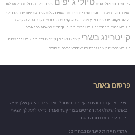
טיולי ג'יפים
לאירועים
חוויה קולינארית
טיסה בדאון
ימי הולדת
מאמאחלסה
מסיבת רווקות
מסיבת רווקים
מצנחי רחיפה
נתחי אסאדו
עגלות קפה מקצועיות
ערב סטנד אפ
פעילות אקסטרים בצפון הארץ
פעילות גיבוש
קורב צניחה חופשית
קורס סנפלינג
קיאקים
קייטרינג בכשרות במרכז
קייטרינג בכשרות בצפון
קייטרינג בכשרות בתל אביב
קייטרינג בשרי
קייטרינג לאירוסין
קייטרינג לברית
קייטרינג לבר מצווה
קייטרינג לחתונה
קייטרינג למסיבה
ראפטינג
רכיבה על סוסים
פרסום באתר
יש לך עסק בתחומים שקיימים באתר? רוצה שגם העסק שלך יופיע
באתר? שלח/י את הפרטים בצור קשר ואנחנו נדאג לתת לך הצעת
מחיר לפרסום כתבה באתר.
אתרי תיירות ליעדים נבחרים: