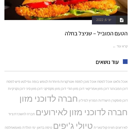
יוני 6, 2022
הטעם המוביל – שניצל בחלה
קרא עוד ←
עוד נושאים
אוכל גלאט
אוכל לפסח
אוכל מוכן לפסח
אטרקציות מיוחדות לנופש
בופה
גפילטע פיש לפסח
דוכן המבורגר
דוכן מזון אמריקאי
דוכן מזון הודי
דוכן מזון מקסיקני
דוכן מזון סיני
דוכן נקניקיות
חברה לדוכני מזון
דוכן פופקורן
הישרדות
המרוץ למיליון
חברה לדוכני מזון לאירועים
חברה להשכרת ציוד
טיולי ג'יפים
לאירועים
חוויה קולינארית
טיסה בדאון
ימי הולדת
מאמאחלסה