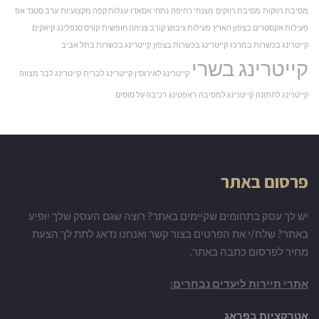
מסיבת רווקות
מסיבת רווקים
מצנחי רחיפה
נתחי אסאדו
עגלות קפה מקצועיות
ערב סטנד אפ
פעילות אקסטרים בצפון הארץ
פעילות גיבוש
קורב צניחה חופשית
קורס סנפלינג
קיאקים
קייטרינג בכשרות במרכז
קייטרינג בכשרות בצפון
קייטרינג בכשרות בתל אביב
קייטרינג בשרי
קייטרינג לאירוסין
קייטרינג לברית
קייטרינג לבר מצווה
קייטרינג לחתונה
קייטרינג למסיבה
ראפטינג
רכיבה על סוסים
פרסום באתר
יש לך עסק בתחומים שקיימים באתר? רוצה שגם העסק שלך יופיע
באתר? שלח/י את הפרטים בצור קשר ואנחנו נדאג לתת לך הצעת
מחיר לפרסום כתבה באתר.
אתרי תיירות ליעדים נבחרים:
אטרקציות בפראג