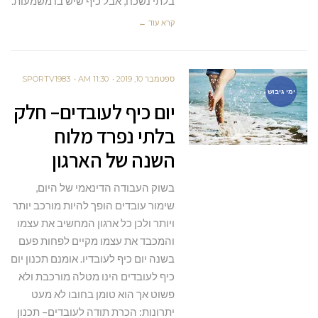
בלתי נשכח, אבל כיף שיש בו משמעות.
קרא עוד ←
ספטמבר 10, 2019
11:30 AM
SPORTV1983
ימי גיבוש
יום כיף לעובדים– חלק
בלתי נפרד מלוח
השנה של הארגון
בשוק העבודה הדינאמי של היום,
שימור עובדים הופך להיות מורכב יותר
ויותר ולכן כל ארגון המחשיב את עצמו
והמכבד את עצמו מקיים לפחות פעם
בשנה יום כיף לעובדיו. אומנם תכנון יום
כיף לעובדים הינו מטלה מורכבת ולא
פשוט אך הוא טומן בחובו לא מעט
יתרונות: הכרת תודה לעובדים– תכנון