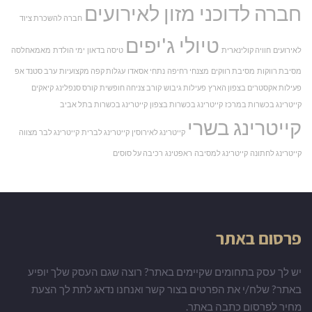
חברה לדוכני מזון לאירועים
חברה להשכרת ציוד
טיולי ג'יפים
לאירועים
חוויה קולינארית
טיסה בדאון
ימי הולדת
מאמאחלסה
מסיבת רווקות
מסיבת רווקים
מצנחי רחיפה
נתחי אסאדו
עגלות קפה מקצועיות
ערב סטנד אפ
פעילות אקסטרים בצפון הארץ
פעילות גיבוש
קורב צניחה חופשית
קורס סנפלינג
קיאקים
קייטרינג בכשרות במרכז
קייטרינג בכשרות בצפון
קייטרינג בכשרות בתל אביב
קייטרינג בשרי
קייטרינג לאירוסין
קייטרינג לברית
קייטרינג לבר מצווה
קייטרינג לחתונה
קייטרינג למסיבה
ראפטינג
רכיבה על סוסים
פרסום באתר
יש לך עסק בתחומים שקיימים באתר? רוצה שגם העסק שלך יופיע
באתר? שלח/י את הפרטים בצור קשר ואנחנו נדאג לתת לך הצעת
מחיר לפרסום כתבה באתר.