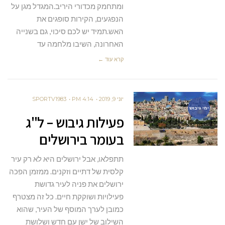
ומתחמק מכדורי היריב.המגדל מגן על
הנפגעים, הקירות סופגים את
האש.תמיד יש לכם סיכוי, גם בשנייה
האחרונה, השיבו מלחמה עד
קרא עוד ←
יוני 9, 2019
4:14 PM
SPORTV1983
ימי גיבוש
פעילות גיבוש – ל"ג
בעומר בירושלים
תתפלאו, אבל ירושלים היא לא רק עיר
קלסית של דתיים וזקנים. ממזמן הפכה
ירושלים את פניה לעיר גדושת
פעילויות ושוקקת חיים. כל זה מצטרף
כמובן לערך המוסף של העיר, שהוא
השילוב של ישן עם חדש ושלושת