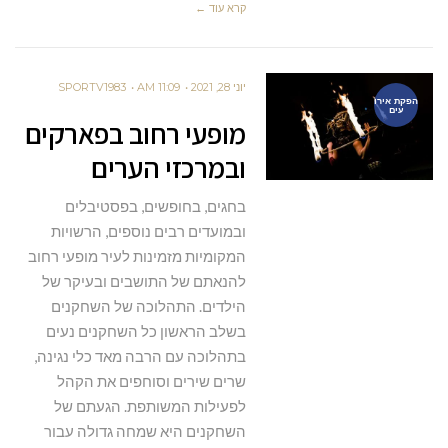
קרא עוד ←
יוני 28, 2021
11:09 AM
SPORTV1983
הפקת אירו
עים
מופעי רחוב בפארקים
ובמרכזי הערים
בחגים, בחופשים, בפסטיבלים
ובמועדים רבים נוספים, הרשויות
המקומיות מזמינות לעיר מופעי רחוב
להנאתם של התושבים ובעיקר של
הילדים. התהלוכה של השחקנים
בשלב הראשון כל השחקנים נעים
בתהלוכה עם הרבה מאד כלי נגינה,
שרים שירים וסוחפים את הקהל
לפעילות המשותפת. הגעתם של
השחקנים היא שמחה גדולה עבור