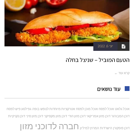
יוני 6, 2022
הטעם המוביל – שניצל בחלה
קרא עוד ←
עוד נושאים
אוכל גלאט
אוכל לפסח
אוכל מוכן לפסח
אטרקציות מיוחדות לנופש
בופה
גפילטע פיש לפסח
דוכן המבורגר
דוכן מזון אמריקאי
דוכן מזון הודי
דוכן מזון מקסיקני
דוכן מזון סיני
דוכן נקניקיות
חברה לדוכני מזון
דוכן פופקורן
הישרדות
המרוץ למיליון