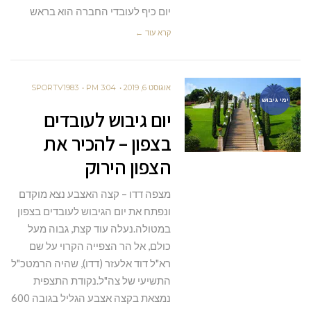
יום כיף לעובדי החברה הוא בראש
קרא עוד ←
אוגוסט 6, 2019
3:04 PM
SPORTV1983
ימי גיבוש
יום גיבוש לעובדים
בצפון – להכיר את
הצפון הירוק
מצפה דדו – קצה האצבע נצא מוקדם
ונפתח את יום הגיבוש לעובדים בצפון
במטולה.נעלה עוד קצת, גבוה מעל
כולם, אל הר הצפייה הקרוי על שם
רא"ל דוד אלעזר (דדו), שהיה הרמטכ"ל
התשיעי של צה"ל.נקודת התצפית
נמצאת בקצה אצבע הגליל בגובה 600