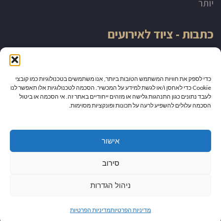
יותר
כתבות - ציוד לאירועים
השכרת ציוד לאירועים באשקלון
כדי לספק את חוויות המשתמש הטובות ביותר, אנו משתמשים בטכנולוגיות כמו קובצי
השכרת ציוד לאירועים באשדוד
Cookie כדי לאחסן ו/או לגשת למידע על המכשיר. הסכמה לטכנולוגיות אלו תאפשר לנו
לעבד נתונים כגון התנהגות גלישה או מזהים ייחודיים באתר זה. אי הסכמה או ביטול
הסכמה עלולים להשפיע לרעה על תכונות ופונקציות מסוימות.
דוכנים לאירועים גדולים
הטעם המוביל – שניצל בחלה
אישור
סירוב
השכרת ציוד לאירועים בדרום
ניהול הגדרות
גלילה
מדיניות הפרטיות
מדיניות הפרטיות
מדיניות הפרטיות
לראש
© כל הזכויות שמורות למדריך פעילויות גיבוש לעובדים - באופן כללי אתם יודעים שלא