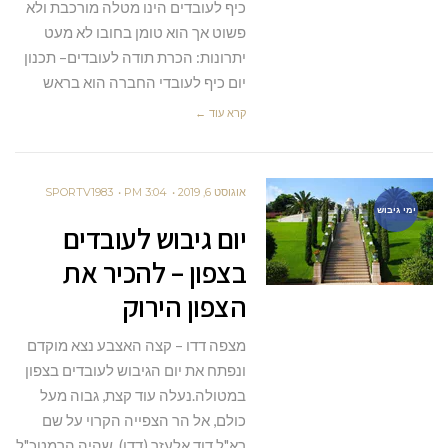
כיף לעובדים הינו מטלה מורכבת ולא
פשוט אך הוא טומן בחובו לא מעט
יתרונות: הכרת תודה לעובדים– תכנון
יום כיף לעובדי החברה הוא בראש
קרא עוד ←
אוגוסט 6, 2019
3:04 PM
SPORTV1983
ימי גיבוש
יום גיבוש לעובדים
בצפון – להכיר את
הצפון הירוק
מצפה דדו – קצה האצבע נצא מוקדם
ונפתח את יום הגיבוש לעובדים בצפון
במטולה.נעלה עוד קצת, גבוה מעל
כולם, אל הר הצפייה הקרוי על שם
רא"ל דוד אלעזר (דדו), שהיה הרמטכ"ל