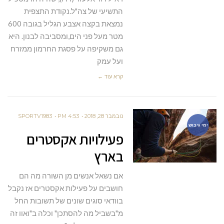
התשיעי של צה"ל.נקודת התצפית
נמצאת בקצה אצבע הגליל בגובה 600
מטר מעל פני הים,ומסביבה לבנון. היא
גם משקיפה על פסגת החרמון ממזרח
ועל עמק
קרא עוד ←
נובמבר 28, 2018
4:53 PM
SPORTV1983
ימי גיבוש
פעילויות אקסטרים
בארץ
אם נשאל אנשים מן השורה מה הם
חושבים על פעילות אקסטרים אז נקבל
בוודאי סוגים שונים של תשובות החל
מ"בשביל מה להסתכן" וכלה ב"ואוו זה