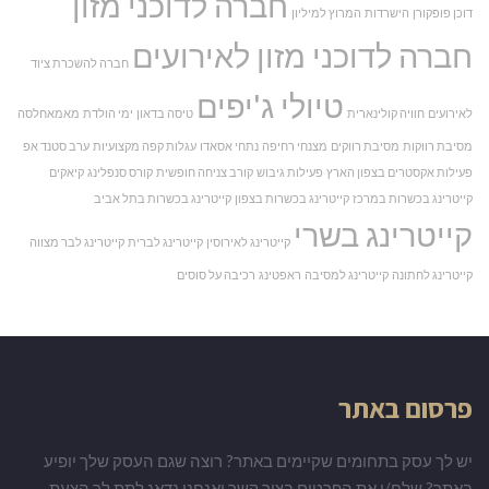
חברה לדוכני מזון
דוכן פופקורן
הישרדות
המרוץ למיליון
חברה לדוכני מזון לאירועים
חברה להשכרת ציוד
טיולי ג'יפים
לאירועים
חוויה קולינארית
טיסה בדאון
ימי הולדת
מאמאחלסה
מסיבת רווקות
מסיבת רווקים
מצנחי רחיפה
נתחי אסאדו
עגלות קפה מקצועיות
ערב סטנד אפ
פעילות אקסטרים בצפון הארץ
פעילות גיבוש
קורב צניחה חופשית
קורס סנפלינג
קיאקים
קייטרינג בכשרות במרכז
קייטרינג בכשרות בצפון
קייטרינג בכשרות בתל אביב
קייטרינג בשרי
קייטרינג לאירוסין
קייטרינג לברית
קייטרינג לבר מצווה
קייטרינג לחתונה
קייטרינג למסיבה
ראפטינג
רכיבה על סוסים
פרסום באתר
יש לך עסק בתחומים שקיימים באתר? רוצה שגם העסק שלך יופיע
באתר? שלח/י את הפרטים בצור קשר ואנחנו נדאג לתת לך הצעת