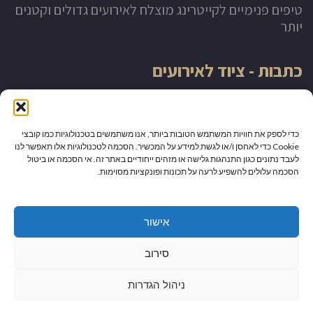
טיפים פנימיים לקייטרינג מוצלח לאירועים גדולים וקטנים
יותר
כתבות - ציוד לאירועים
השכרת ציוד לאירועים באשקלון
כדי לספק את חוויות המשתמש הטובות ביותר, אנו משתמשים בטכנולוגיות כמו קובצי
השכרת ציוד לאירועים באשדוד
Cookie כדי לאחסן ו/או לגשת למידע על המכשיר. הסכמה לטכנולוגיות אלו תאפשר לנו
לעבד נתונים כגון התנהגות גלישה או מזהים ייחודיים באתר זה. אי הסכמה או ביטול
הסכמה עלולים להשפיע לרעה על תכונות ופונקציות מסוימות.
דוכנים לאירועים גדולים
הטעם המוביל – שניצל בחלה
אישור
סירוב
השכרת ציוד לאירועים בדרום
ניהול הגדרות
גלילה