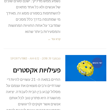
נשמע ממש מדליק". ישנם סוגים שונים
של אנשים ולא כל אחד מתאים
להשתתפות בספורט מסוג זה. מאידך
מי שמתנסה בדרך כלל מסכים
שמדובר על אחת החוויות המרגשות
והמסעירות ביותר שהוא
קרא עוד ←
נובמבר 19, 2018
6:12 AM
SPORTV1983
ימי גיבוש
פעילויות אקסטרים
החיים במאה ה- 21 עשויים להיות די
שגרתיים ורבים מוצאים את עצמם על
מסלול קבוע בין הבית לעבודה. יציאה
מהשגרה היא פתרון טוב לכל אותם
אנשים אשר זקוקים לריגושים