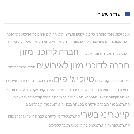
עוד נושאים
אוכל גלאט
אוכל לפסח
אוכל מוכן לפסח
אטרקציות מיוחדות לנופש
בופה
גפילטע פיש לפסח
דוכן המבורגר
דוכן מזון אמריקאי
דוכן מזון הודי
דוכן מזון מקסיקני
דוכן מזון סיני
דוכן נקניקיות
חברה לדוכני מזון
דוכן פופקורן
הישרדות
המרוץ למיליון
חברה לדוכני מזון לאירועים
חברה להשכרת ציוד
טיולי ג'יפים
לאירועים
חוויה קולינארית
טיסה בדאון
ימי הולדת
מאמאחלסה
מסיבת רווקות
מסיבת רווקים
מצנחי רחיפה
נתחי אסאדו
עגלות קפה מקצועיות
ערב סטנד אפ
פעילות אקסטרים בצפון הארץ
פעילות גיבוש
קורב צניחה חופשית
קורס סנפלינג
קיאקים
קייטרינג בכשרות במרכז
קייטרינג בכשרות בצפון
קייטרינג בכשרות בתל אביב
קייטרינג בשרי
קייטרינג לאירוסין
קייטרינג לברית
קייטרינג לבר מצווה
קייטרינג לחתונה
קייטרינג למסיבה
ראפטינג
רכיבה על סוסים