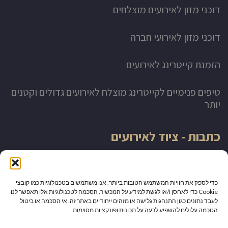
דוכני מזון לאירועים מוצלחים
דוכני מזון לאירועי חברה
הזמנת קייטרינג לאירועים
טיפים פנימיים לקייטרינג מוצלח לאירועים גדולים וקטנים
יותר
כתבות - ציוד לאירועים
השכרת ציוד לאירועים באשקלון
כדי לספק את חוויות המשתמש הטובות ביותר, אנו משתמשים בטכנולוגיות כמו קובצי
השכרת ציוד לאירועים באשדוד
Cookie כדי לאחסן ו/או לגשת למידע על המכשיר. הסכמה לטכנולוגיות אלו תאפשר לנו
לעבד נתונים כגון התנהגות גלישה או מזהים ייחודיים באתר זה. אי הסכמה או ביטול
הסכמה עלולים להשפיע לרעה על תכונות ופונקציות מסוימות.
דוכנים לאירועים גדולים