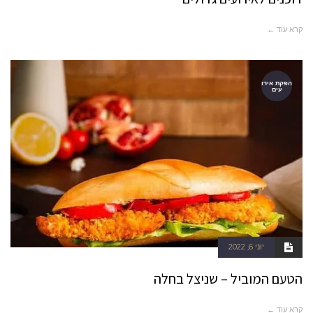
קרא עוד ←
הפקת אירו
עים
יוני 6, 2022
הטעם המוביל – שניצל בחלה
קרא עוד ←