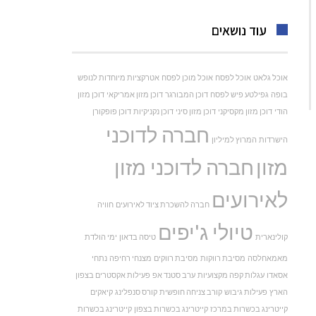
עוד נושאים
אוכל גלאט
אוכל לפסח
אוכל מוכן לפסח
אטרקציות מיוחדות לנופש
בופה
גפילטע פיש לפסח
דוכן המבורגר
דוכן מזון אמריקאי
דוכן מזון
הודי
דוכן מזון מקסיקני
דוכן מזון סיני
דוכן נקניקיות
דוכן פופקורן
חברה לדוכני
הישרדות
המרוץ למיליון
מזון
חברה לדוכני מזון
לאירועים
חברה להשכרת ציוד לאירועים
חוויה
טיולי ג'יפים
קולינארית
טיסה בדאון
ימי הולדת
מאמאחלסה
מסיבת רווקות
מסיבת רווקים
מצנחי רחיפה
נתחי
אסאדו
עגלות קפה מקצועיות
ערב סטנד אפ
פעילות אקסטרים בצפון
הארץ
פעילות גיבוש
קורב צניחה חופשית
קורס סנפלינג
קיאקים
קייטרינג בכשרות במרכז
קייטרינג בכשרות בצפון
קייטרינג בכשרות